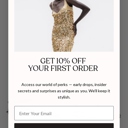
ALTA
ALTA
SANDALES CECILIA BLANC
BALLERINES ARIA ALMOND
CASSÉ
$559
$509
GET 10% OFF
YOUR FIRST ORDER
Access our world of perks — early drops, insider
secrets and surprises as unique as you. We’ll keep it
stylish.